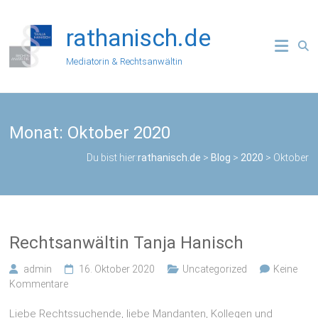
Zum
Inhalt
rathanisch.de
springen
Mediatorin & Rechtsanwältin
Monat:
Oktober 2020
Du bist hier:
rathanisch.de
>
Blog
>
2020
>
Oktober
Rechtsanwältin Tanja Hanisch
admin
16. Oktober 2020
Uncategorized
Keine
Kommentare
Liebe Rechtssuchende, liebe Mandanten, Kollegen und