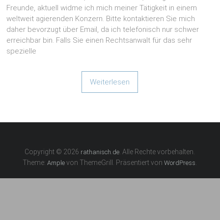
Freunde, aktuell widme ich mich meiner Tätigkeit in einem
weltweit agierenden Konzern. Bitte kontaktieren Sie mich
daher bevorzugt über Email, da ich telefonisch nur schwer
erreichbar bin. Falls Sie einen Rechtsanwalt für das sehr
spezielle
Weiterlesen
Copyright © 2026
. Alle Rechte vorbehalten.
rathanisch.de
Theme:
von ThemeGrill. Präsentiert von
.
Ample
WordPress