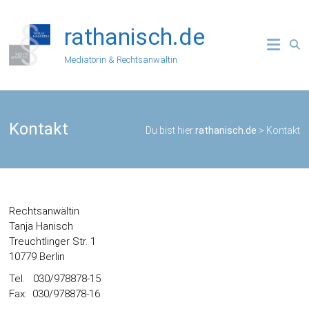
Zum
Inhalt
rathanisch.de
springen
Mediatorin & Rechtsanwältin
Kontakt
Du bist hier:
rathanisch.de
>
Kontakt
Rechtsanwältin
Tanja Hanisch
Treuchtlinger Str. 1
10779 Berlin
Tel. 030/978878-15
Fax: 030/978878-16