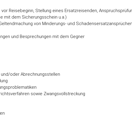
ng vor Reisebeginn, Stellung eines Ersatzreisenden, Anspruchsprü
e mit dem Sicherungsschein u.a.)
 Geltendmachung von Minderungs- und Schadensersatzansprüchen ge
lungen und Besprechungen mit dem Gegner
 und/oder Abrechnungsstellen
lung
rungsproblematiken
richtsverfahren sowie Zwangsvollstreckung
gen