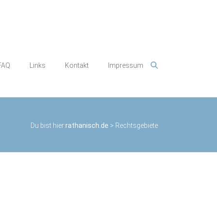
FAQ
Links
Kontakt
Impressum
Du bist hier:
rathanisch.de
>
Rechtsgebiete