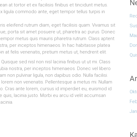
Ne
n at tortor et ex facilisis finibus et tincidunt metus.
ex ligula commodo ante, eget tempor tellus turpis in
Rec
is eleifend rutrum diam, eget facilisis quam. Vivamus sit
Su
ugue, porta sit amet posuere ut, pharetra ac purus. Donec
Mau
tempor metus quis mauris pharetra rutrum. Class aptent
ostra, per inceptos himenaeos. In hac habitasse platea
Don
at felis venenatis, pretium metus ut, hendrerit elit.
Qui
 Quisque sed nisl non nisl lacinia finibus ut ut mi. Class
nubia nostra, per inceptos himenaeos. Donec vel libero
m non pulvinar ligula, non dapibus odio. Nulla facilisi.
Ar
a lorem non venenatis. Pellentesque a metus mi. Nullam
bero. Cras ante lorem, cursus id imperdiet eu, euismod id
Okt
uis, lacinia justo. Morbi eu arcu id velit accumsan
Feb
acinia.
Jan
Ka