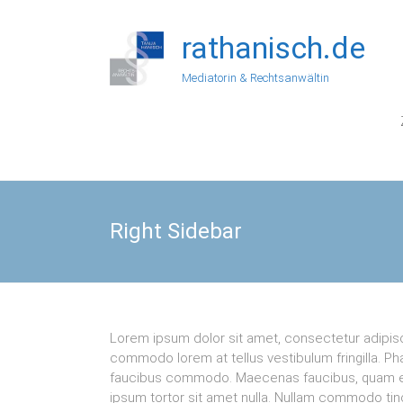
Zum
Inhalt
rathanisch.de
springen
Mediatorin & Rechtsanwältin
Right Sidebar
Lorem ipsum dolor sit amet, consectetur adipisci
commodo lorem at tellus vestibulum fringilla. Pha
faucibus commodo. Maecenas faucibus, quam eget
ipsum tortor sit amet nulla. Nullam commodo ti