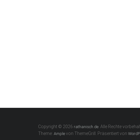
Copyright © 2026
. Alle Rechte vorbehal
rathanisch.de
Theme:
von ThemeGrill. Präsentiert von
Ample
WordP