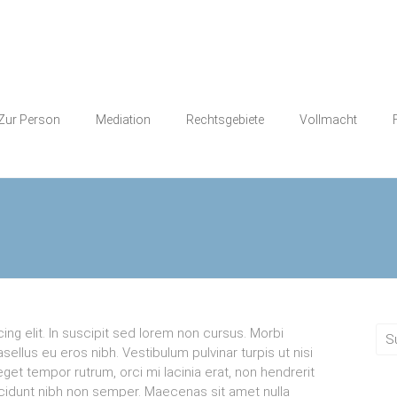
Zur Person
Mediation
Rechtsgebiete
Vollmacht
ng elit. In suscipit sed lorem non cursus. Morbi
sellus eu eros nibh. Vestibulum pulvinar turpis ut nisi
 tempor rutrum, orci mi lacinia erat, non hendrerit
ncidunt nibh non semper. Maecenas sit amet nulla