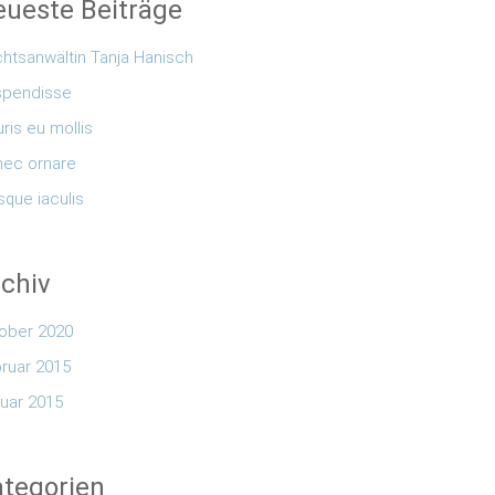
ueste Beiträge
htsanwältin Tanja Hanisch
spendisse
ris eu mollis
ec ornare
sque iaculis
chiv
ober 2020
ruar 2015
uar 2015
tegorien