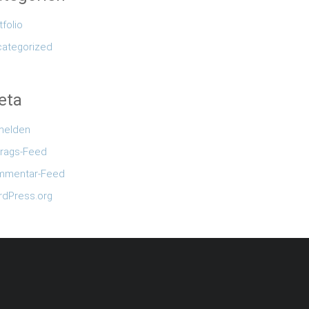
tfolio
ategorized
eta
melden
trags-Feed
mmentar-Feed
dPress.org