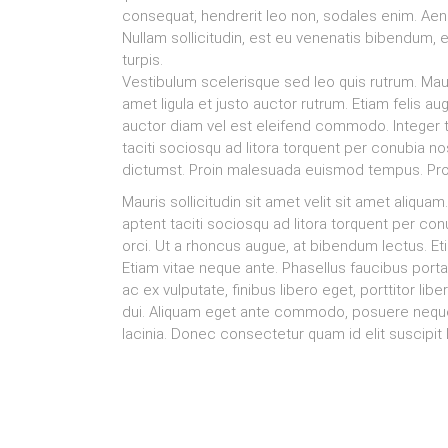
consequat, hendrerit leo non, sodales enim. Aenea
Nullam sollicitudin, est eu venenatis bibendum, 
turpis.
Vestibulum scelerisque sed leo quis rutrum. Maur
amet ligula et justo auctor rutrum. Etiam felis a
auctor diam vel est eleifend commodo. Integer 
taciti sociosqu ad litora torquent per conubia n
dictumst. Proin malesuada euismod tempus. Proin 
Mauris sollicitudin sit amet velit sit amet aliquam.
aptent taciti sociosqu ad litora torquent per co
orci. Ut a rhoncus augue, at bibendum lectus. Etia
Etiam vitae neque ante. Phasellus faucibus port
ac ex vulputate, finibus libero eget, porttitor li
dui. Aliquam eget ante commodo, posuere neque q
lacinia. Donec consectetur quam id elit suscipit l