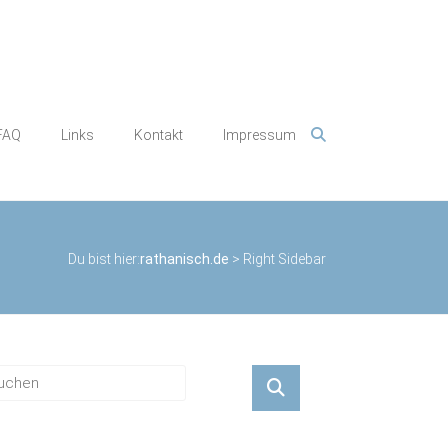
FAQ
Links
Kontakt
Impressum
Du bist hier:
rathanisch.de
>
Right Sidebar